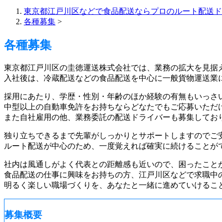
東京都江戸川区などで食品配送ならプロのルート配送ド
各種募集
>
各種募集
東京都江戸川区の圭徳運送株式会社では、業務の拡大を見据え
入社後は、冷蔵配送などの食品配送を中心に一般貨物運送業
採用にあたり、学歴・性別・年齢のほか経験の有無もいっさ
中型以上の自動車免許をお持ちならどなたでもご応募いただ
また自社雇用の他、業務委託の配送ドライバーも募集してお
独り立ちできるまで先輩がしっかりとサポートしますのでご
ルート配送が中心のため、一度覚えれば確実に続けることが
社内は風通しがよく代表との距離感も近いので、困ったこと
食品配送の仕事に興味をお持ちの方、江戸川区などで求職中
明るく楽しい職場づくりを、あなたと一緒に進めていけるこ
募集概要