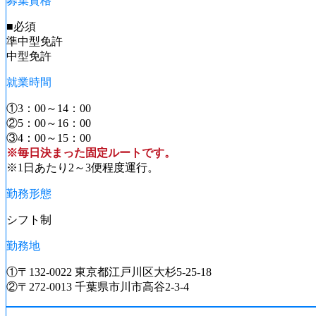
募集資格
■必須
準中型免許
中型免許
就業時間
①3：00～14：00
②5：00～16：00
③4：00～15：00
※毎日決まった固定ルートです。
※1日あたり2～3便程度運行。
勤務形態
シフト制
勤務地
①〒132-0022 東京都江戸川区大杉5-25-18
②〒272-0013 千葉県市川市高谷2-3-4