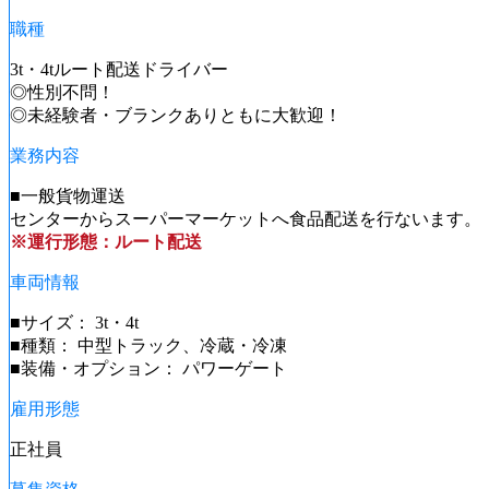
職種
3t・4tルート配送ドライバー
◎性別不問！
◎未経験者・ブランクありともに大歓迎！
業務内容
■一般貨物運送
センターからスーパーマーケットへ食品配送を行ないます。
※運行形態：ルート配送
車両情報
■サイズ： 3t・4t
■種類： 中型トラック、冷蔵・冷凍
■装備・オプション： パワーゲート
雇用形態
正社員